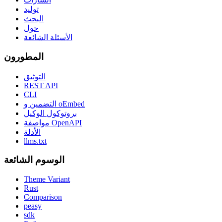
توليد
البحث
حول
الأسئلة الشائعة
المطورون
التوثيق
REST API
CLI
التضمين و oEmbed
بروتوكول الوكيل
مواصفة OpenAPI
الأدلة
llms.txt
الوسوم الشائعة
Theme Variant
Rust
Comparison
peasy
sdk