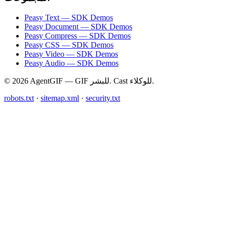
Peasy Text — SDK Demos
Peasy Document — SDK Demos
Peasy Compress — SDK Demos
Peasy CSS — SDK Demos
Peasy Video — SDK Demos
Peasy Audio — SDK Demos
© 2026 AgentGIF — GIF للبشر. Cast للوكلاء.
robots.txt
·
sitemap.xml
·
security.txt