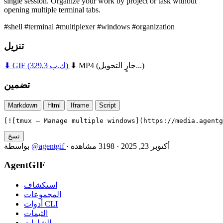
single session. Organize your work by project or task without
opening multiple terminal tabs.
#shell
#terminal
#multiplexer
#windows
#organization
تنزيل
(جارٍ التحويل...)
⬇ MP4
(329,3 ك.ب)
⬇ GIF
تضمين
Markdown
Html
Iframe
Script
[![tmux — Manage multiple windows](https://media.agentg
نسخ
أكتوبر 23, 2025
·
3198 مشاهدة
·
@agentgif
بواسطة
AgentGIF
استكشاف
المجموعات
أدوات CLI
الثيمات
الشارات