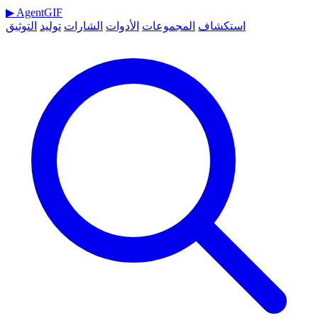
▶
AgentGIF
استكشاف
المجموعات
الأدوات
الشارات
توليد
التوثيق