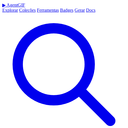
▶
AgentGIF
Explorar
Coleções
Ferramentas
Badges
Gerar
Docs