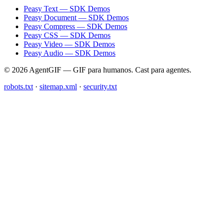
Peasy Text — SDK Demos
Peasy Document — SDK Demos
Peasy Compress — SDK Demos
Peasy CSS — SDK Demos
Peasy Video — SDK Demos
Peasy Audio — SDK Demos
© 2026 AgentGIF — GIF para humanos. Cast para agentes.
robots.txt
·
sitemap.xml
·
security.txt