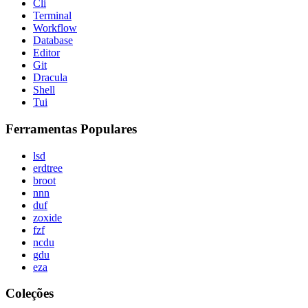
Cli
Terminal
Workflow
Database
Editor
Git
Dracula
Shell
Tui
Ferramentas Populares
lsd
erdtree
broot
nnn
duf
zoxide
fzf
ncdu
gdu
eza
Coleções