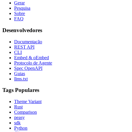
Gerar
Pesquisa
Sobre
FAQ
Desenvolvedores
Documentação
REST API
CLI
Embed & oEmbed
Protocolo de Agente
Spec OpenAPI
Guias
llms.txt
Tags Populares
Theme Variant
Rust
Comparison
peasy
sdk
Python