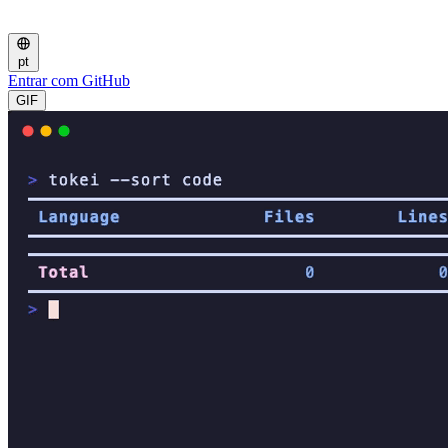
pt
Entrar com GitHub
GIF