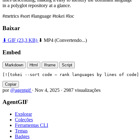
in a polyglot repository at a glance.
#metrics
#sort
#language
#tokei
#loc
Baixar
⬇ GIF
(23,3 KB)
⬇ MP4
(Convertendo...)
Embed
Markdown
Html
Iframe
Script
[![tokei --sort code — rank languages by lines of code]
Copiar
por
@agentgif
·
Nov 4, 2025
·
2987 visualizações
AgentGIF
Explorar
Coleções
Ferramentas CLI
Temas
Badges