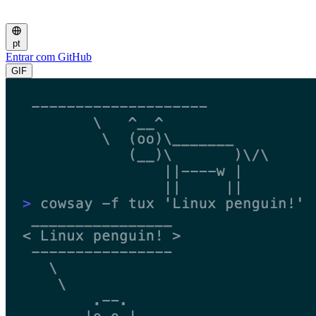
pt
Entrar com GitHub
GIF