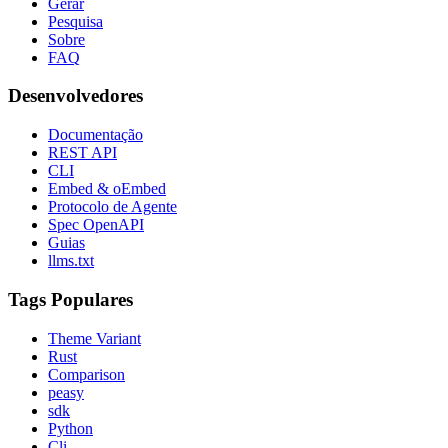
Gerar
Pesquisa
Sobre
FAQ
Desenvolvedores
Documentação
REST API
CLI
Embed & oEmbed
Protocolo de Agente
Spec OpenAPI
Guias
llms.txt
Tags Populares
Theme Variant
Rust
Comparison
peasy
sdk
Python
Cli