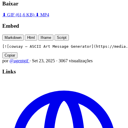
Baixar
⬇ GIF
(61,6 KB)
⬇ MP4
Embed
Markdown
Html
Iframe
Script
[![cowsay — ASCII Art Message Generator](https://media.
Copiar
por
@agentgif
·
Set 23, 2025
·
3067 visualizações
Links