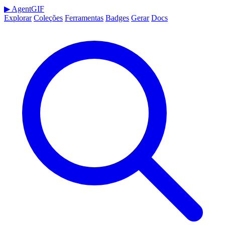
▶
AgentGIF
Explorar
Coleções
Ferramentas
Badges
Gerar
Docs