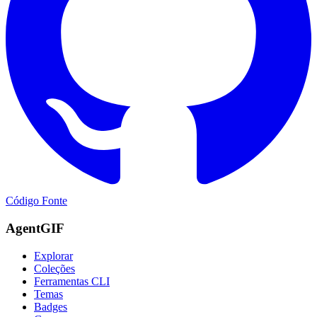
Código Fonte
AgentGIF
Explorar
Coleções
Ferramentas CLI
Temas
Badges