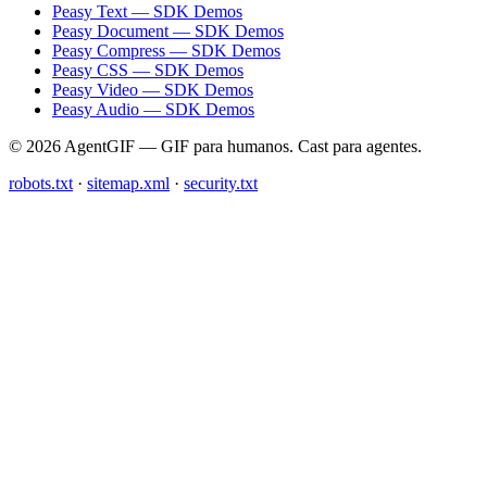
Peasy Text — SDK Demos
Peasy Document — SDK Demos
Peasy Compress — SDK Demos
Peasy CSS — SDK Demos
Peasy Video — SDK Demos
Peasy Audio — SDK Demos
© 2026 AgentGIF — GIF para humanos. Cast para agentes.
robots.txt
·
sitemap.xml
·
security.txt