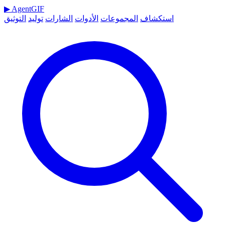
▶
AgentGIF
استكشاف
المجموعات
الأدوات
الشارات
توليد
التوثيق