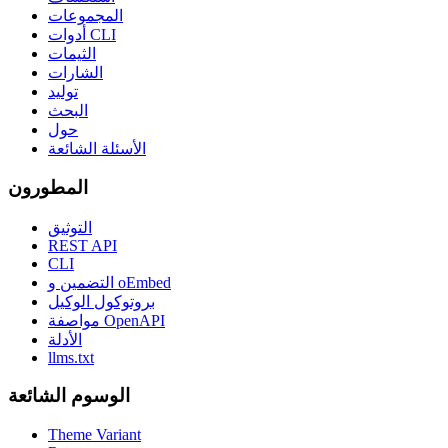
المجموعات
أدوات CLI
الثيمات
الشارات
توليد
البحث
حول
الأسئلة الشائعة
المطورون
التوثيق
REST API
CLI
التضمين و oEmbed
بروتوكول الوكيل
مواصفة OpenAPI
الأدلة
llms.txt
الوسوم الشائعة
Theme Variant