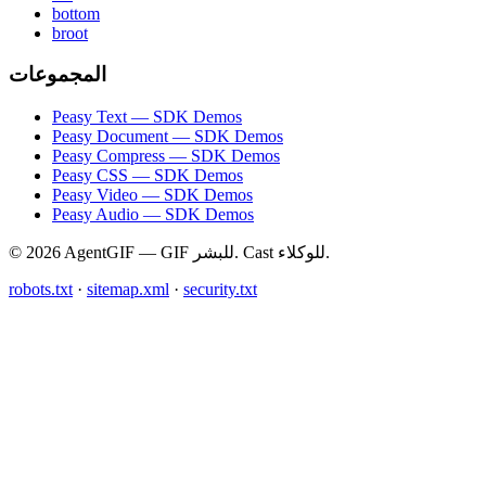
bottom
broot
المجموعات
Peasy Text — SDK Demos
Peasy Document — SDK Demos
Peasy Compress — SDK Demos
Peasy CSS — SDK Demos
Peasy Video — SDK Demos
Peasy Audio — SDK Demos
© 2026 AgentGIF — GIF للبشر. Cast للوكلاء.
robots.txt
·
sitemap.xml
·
security.txt