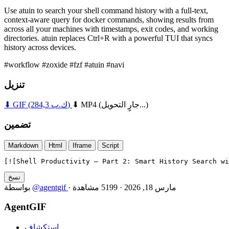
Use atuin to search your shell command history with a full-text,
context-aware query for docker commands, showing results from
across all your machines with timestamps, exit codes, and working
directories. atuin replaces Ctrl+R with a powerful TUI that syncs
history across devices.
#workflow
#zoxide
#fzf
#atuin
#navi
تنزيل
(جارٍ التحويل...)
⬇ MP4
(284,3 ك.ب)
⬇ GIF
تضمين
Markdown
Html
Iframe
Script
[![Shell Productivity — Part 2: Smart History Search wi
نسخ
مارس 18, 2026
·
5199 مشاهدة
·
@agentgif
بواسطة
AgentGIF
استكشاف